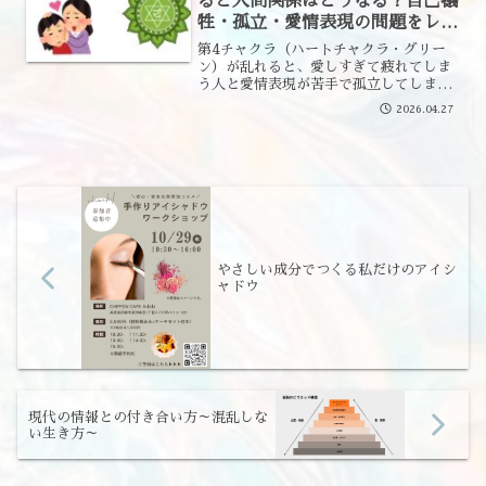
ると人間関係はどうなる？自己犠
牲・孤立・愛情表現の問題をレイ
キの視点で解説
第4チャクラ（ハートチャクラ・グリー
ン）が乱れると、愛しすぎて疲れてしま
う人と愛情表現が苦手で孤立してしまう
人が引き寄せ合います。レイキの視点か
2026.04.27
ら整え方を解説します。
やさしい成分でつくる私だけのアイシ
ャドウ
現代の情報との付き合い方～混乱しな
い生き方～