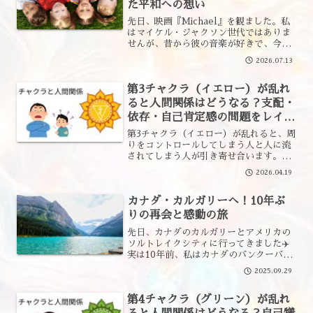
た平和への想い
先日、映画『Michael』を観ました。私
はマイケル・ジャクソン世代ではありま
せんが、昔から彼の音楽が好きで、今で
もよく聴いています。英語を長年学んで
2026.07.13
いることもあり、洋楽は歌詞の意味を調
べながら聴くことがあります。マイケル
第3チャクラ（イエロー）が乱れ
の曲を理解するほど...
ると人間関係はどうなる？支配・
依存・自己肯定感の問題をレイキ
の視点で解説第3チャクラと人間
第3チャクラ（イエロー）が乱れると、周
関係
りをコントロールしてしまう人と人に流
されてしまう人が引き寄せ合います。自
己肯定感・意志の力とレイキの関係をわ
2026.04.19
かりやすく解説します。
カナダ・カルガリーへ！10年ぶ
りの再会と感動の旅
先日、カナダのカルガリーとアメリカの
ソルトレイクシティに行ってきました✈️
実は10年前、私はカナダのバンクーバー
でワーキングホリデーをしていたんです
2025.09.29
そのときに出会った友人がカルガリーに
引っ越したと聞いて、会いに行くことに
第4チャクラ（グリーン）が乱れ
しましたドラムヘラー...