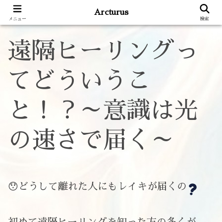
Arcturus
メニュー
検索
遠隔ヒーリングっ
てどういうこ
と！？～意識は光
の速さで届く～
😯どうして離れた人にもレイキが届くの
初めて遠隔ヒーリングを知った方の多くが、