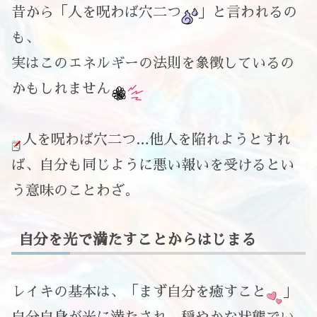
昔から「人を呪わば穴二つ
」と言われるの
も、
実はこのエネルギーの法則を象徴しているの
かもしれません
人を呪わば穴二つ…他人を陥れようとすれ
ば、自分も同じように悪い報いを受けるとい
う意味のことわざ。
自分を光で満たすことからはじまる
レイキの基本は、「まず自分を癒すこと
」
自分自身が光に満たされ、穏やかな状態でい