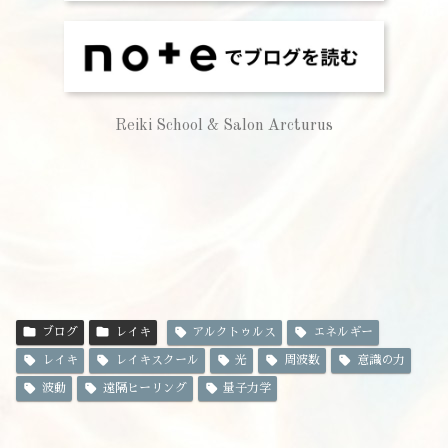
Reiki School & Salon Arcturus
ブログ
レイキ
アルクトゥルス
エネルギー
レイキ
レイキスクール
光
周波数
意識の力
波動
遠隔ヒーリング
量子力学