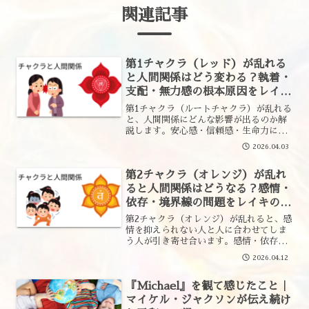
関連記事
第1チャクラ（レッド）が乱れる
と人間関係はどう変わる？執着・
支配・無力感の根本原因をレイキ
の視点で解説
第1チャクラ（ルートチャクラ）が乱れる
と、人間関係にどんな影響が出るのか解
説します。安心感・信頼感・生命力に関
わる第1チャクラを整えるヒントもご紹
2026.04.03
介。
第2チャクラ（オレンジ）が乱れ
ると人間関係はどうなる？感情・
依存・境界線の問題をレイキの視
点で解説
第2チャクラ（オレンジ）が乱れると、感
情を抑えられない人と人に合わせてしま
う人が引き寄せ合います。感情・依存・
境界線の問題をレイキのエネルギー視点
2026.04.12
からわかりやすく解説します。
『Michael』を観て感じたこと｜
マイケル・ジャクソンが伝え続け