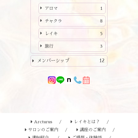
アロマ
1
チャクラ
8
レイキ
5
旅行
3
メンバーシップ
12
Arcturus
レイキとは？
サロンのご案内
講座のご案内
講師紹介
ご感想・体験談