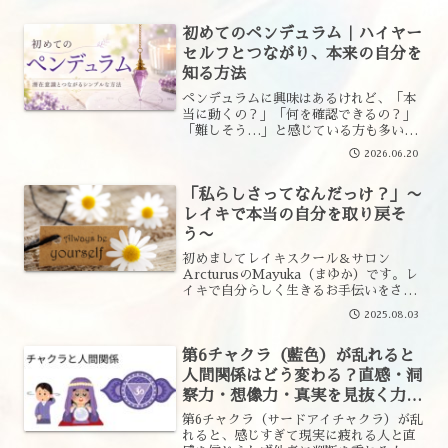
が、“神”との対話を記録したスピリチ
ュアルな書籍。人生・仕事・お金・人間
初めてのペンデュラム｜ハイヤー
関...
セルフとつながり、本来の自分を
知る方法
ペンデュラムに興味はあるけれど、「本
当に動くの？」「何を確認できるの？」
「難しそう…」と感じている方も多いか
もしれません。ペンデュラムは未来を当
2026.06.20
てるための道具ではなく、自分自身の内
側と対話するためのツールです。今回
「私らしさってなんだっけ？」〜
は、ペンデュラムの基本的な...
レイキで本当の自分を取り戻そ
う〜
初めましてレイキスクール＆サロン
ArcturusのMayuka（まゆか）です。レ
イキで自分らしく生きるお手伝いをさせ
ていただいていますあなたは「私は自分
2025.08.03
らしく生きてます」と自信を持って言え
ますか？"本来の自分"で生きる"これって
第6チャクラ（藍色）が乱れると
本当に難しい...
人間関係はどう変わる？直感・洞
察力・想像力・真実を見抜く力を
レイキの視点で解説
第6チャクラ（サードアイチャクラ）が乱
れると、感じすぎて現実に疲れる人と直