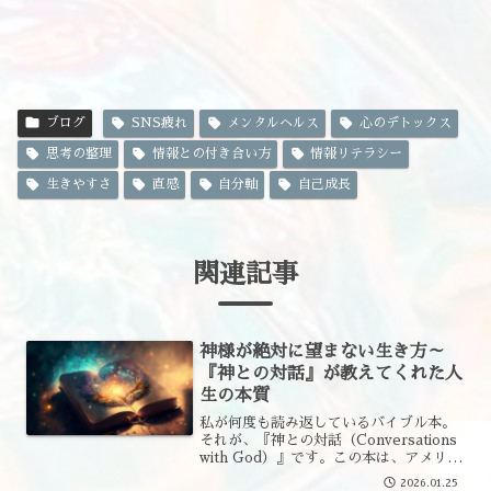
ブログ
SNS疲れ
メンタルヘルス
心のデトックス
思考の整理
情報との付き合い方
情報リテラシー
生きやすさ
直感
自分軸
自己成長
関連記事
神様が絶対に望まない生き方～
『神との対話』が教えてくれた人
生の本質
私が何度も読み返しているバイブル本。
それが、『神との対話（Conversations
with God）』です。この本は、アメリカ
の作家ニール・ドナルド・ウォルシュ氏
2026.01.25