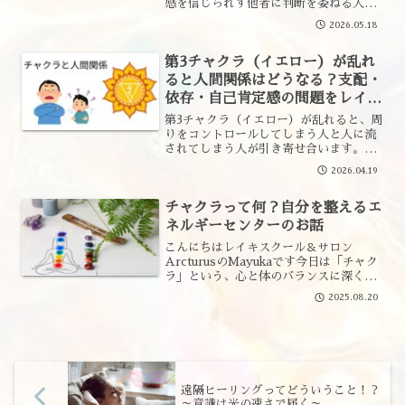
感を信じられず他者に判断を委ねる人が
引き寄せ合います。直感力の整え方をレ
2026.05.18
イキの視点で解説します。
第3チャクラ（イエロー）が乱れ
ると人間関係はどうなる？支配・
依存・自己肯定感の問題をレイキ
の視点で解説第3チャクラと人間
第3チャクラ（イエロー）が乱れると、周
関係
りをコントロールしてしまう人と人に流
されてしまう人が引き寄せ合います。自
己肯定感・意志の力とレイキの関係をわ
2026.04.19
かりやすく解説します。
チャクラって何？自分を整えるエ
ネルギーセンターのお話
こんにちはレイキスクール＆サロン
ArcturusのMayukaです今日は「チャク
ラ」という、心と体のバランスに深く関
わるエネルギーセンターについてお話し
2025.08.20
します✨心と体はつながっている「考え
すぎて頭が痛い」「ストレスが続くと胃
が痛くなる」誰で...
遠隔ヒーリングってどういうこと！？
～意識は光の速さで届く～