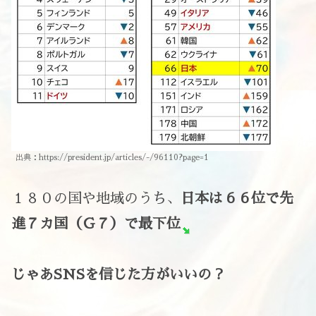
出典：https://president.jp/articles/-/96110?page=1
１８０の国や地域のうち、
日本は６６位で先
進７カ国（Ｇ７）で最下位
じゃあSNSを信じた方がいいの？