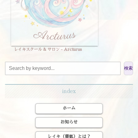
レイキスクール & サロン - Arcturus
検索
index
ホーム
お知らせ
レイキ（靈氣）とは？