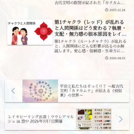
古代文明の叡智が記された「カタカム
ナ」の世界では、万物万象はすべて「相
2025.12.24
似象（そうじしょう）」であると解釈さ
れています。相似象とは、👉 大きなもの
第1チャクラ（レッド）が乱れる
も小さなものも、同じ法則...
と人間関係はどう変わる？執着・
支配・無力感の根本原因をレイキ
の視点で解説
第1チャクラ（ルートチャクラ）が乱れる
と、人間関係にどんな影響が出るのか解
説します。安心感・信頼感・生命力に関
わる第1チャクラを整えるヒントもご紹
2026.04.03
介。
宇宙と私たちはそっくり？ 〜超古代
文明「カタカムナ」が伝える《相似
象》の世界〜
レイキヒーリング出店｜ラウレアマル
シェ in 豊中 2026年3月7日開催