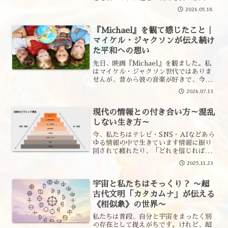
引き寄せ合います。直感力の整え方をレ
2026.05.18
イキの視点で解説します。
『Michael』を観て感じたこと｜
マイケル・ジャクソンが伝え続け
た平和への想い
先日、映画『Michael』を観ました。私
はマイケル・ジャクソン世代ではありま
せんが、昔から彼の音楽が好きで、今で
もよく聴いています。英語を長年学んで
2026.07.13
いることもあり、洋楽は歌詞の意味を調
べながら聴くことがあります。マイケル
現代の情報との付き合い方～混乱
の曲を理解するほど...
しない生き方～
今、私たちはテレビ・SNS・AIなどあら
ゆる情報の中で生きています情報に振り
回されて疲れたり、「どれを信じればい
いの？」って、つい混乱しちゃいますよ
2025.11.23
ね…今回は「情報に振り回されないため
の５つの習慣」をまとめていますあなた
宇宙と私たちはそっくり？ 〜超
が心穏やかに過ごせる...
古代文明「カタカムナ」が伝える
《相似象》の世界〜
私たちは普段、自分と宇宙をまったく別
の存在として捉えがちです。けれど、超