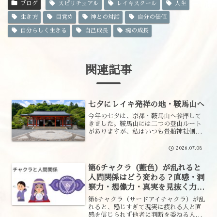
ブログ
スピリチュアル
レイキスクール
人生
生き方
目覚め
神との対話
自分の価値
自分らしく生きる
自己成長
魂の成長
関連記事
七夕にレイキ発祥の地・鞍馬山へ
今年の七夕は、京都・鞍馬山へ参拝して
きました。鞍馬山には二つの登山ルート
がありますが、私はいつも貴船神社側か
ら登ります。このルートは少し険しく、
決して楽な道ではありません。しかし、
2026.07.08
一歩一歩山道を歩きながら自然と向き合
う時間は、心と体を整え、...
第6チャクラ（藍色）が乱れると
人間関係はどう変わる？直感・洞
察力・想像力・真実を見抜く力を
レイキの視点で解説
第6チャクラ（サードアイチャクラ）が乱
れると、感じすぎて現実に疲れる人と直
感を信じられず他者に判断を委ねる人が