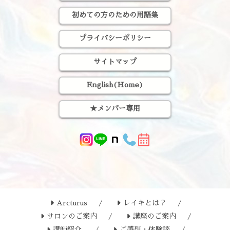
初めての方のための用語集
プライバシーポリシー
サイトマップ
English(Home)
★メンバー専用
Arcturus
レイキとは？
サロンのご案内
講座のご案内
講師紹介
ご感想・体験談