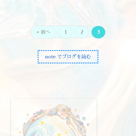
« 前へ
1
2
3
note でブログを読む