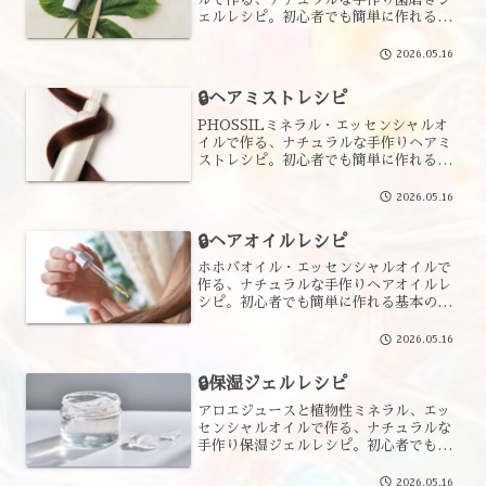
ェルレシピ。初心者でも簡単に作れる基
本の作り方から、上手に作るコツまでご
紹介します。
2026.05.16
🔒ヘアミストレシピ
PHOSSILミネラル・エッセンシャルオ
イルで作る、ナチュラルな手作りヘアミ
ストレシピ。初心者でも簡単に作れる基
本の作り方から、髪質、シーン別のおす
すめオイルまでご紹介します。
2026.05.16
🔒ヘアオイルレシピ
ホホバオイル・エッセンシャルオイルで
作る、ナチュラルな手作りヘアオイルレ
シピ。初心者でも簡単に作れる基本の作
り方から、髪質、シーン別のおすすめオ
イルまでご紹介します。
2026.05.16
🔒保湿ジェルレシピ
アロエジュースと植物性ミネラル、エッ
センシャルオイルで作る、ナチュラルな
手作り保湿ジェルレシピ。初心者でも簡
単に作れる基本の作り方から、肌別、お
すすめ精油までご紹介します。
2026.05.16