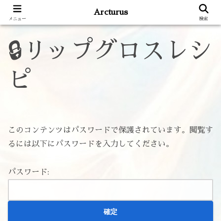
Arcturus
メニュー
検索
🔒リップグロスレシ
ピ
このコンテンツはパスワードで保護されています。閲覧す
るには以下にパスワードを入力してください。
パスワード: