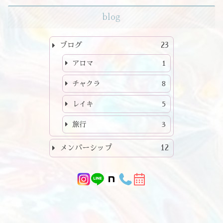
blog
ブログ
23
アロマ
1
チャクラ
8
レイキ
5
旅行
3
メンバーシップ
12