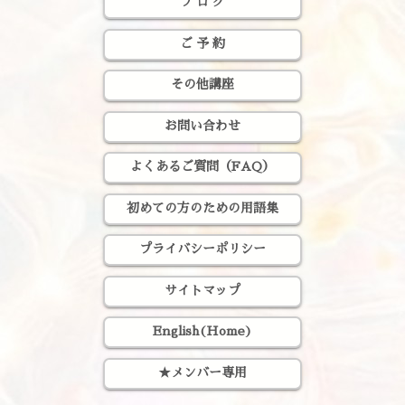
ブ ロ グ
ご 予 約
その他講座
お問い合わせ
よくあるご質問（FAQ）
初めての方のための用語集
プライバシーポリシー
サイトマップ
English(Home)
★メンバー専用