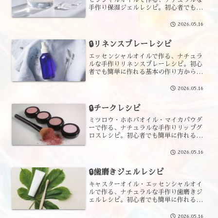
手作り保湿ジェルレシピ。初心者でも簡
単に作れる基本の作り方から、肌別、お
すすめ精油までご紹介します。
2026.05.16
🔒リネンスプレーレシピ
エッセンシャルオイルで作る、ナチュラ
ルな手作りリネンスプレーレシピ。初心
者でも簡単に作れる基本の作り方から、
上手に作るためのコツまでご紹介しま
す。
2026.05.16
🔒チークレシピ
ミツロウ・ホホバオイル・マイカパウダ
ーで作る、ナチュラルな手作りリップグ
ロスレシピ。初心者でも簡単に作れる基
本の作り方から、イエベ・ブルベ別カラ
ー例、おすすめ精油までご紹介します。
2026.05.16
🔒歯磨きジェルレシピ
キャスターオイル・エッセンシャルオイ
ルで作る、ナチュラルな手作り歯磨きジ
ェルレシピ。初心者でも簡単に作れる基
本の作り方から、上手に作るコツまでご
紹介します。
2026.05.16