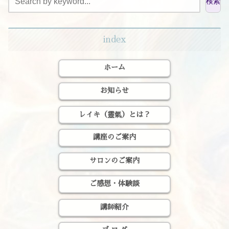
検索
index
ホーム
お知らせ
レイキ（靈氣）とは？
講座のご案内
サロンのご案内
ご感想・体験談
講師紹介