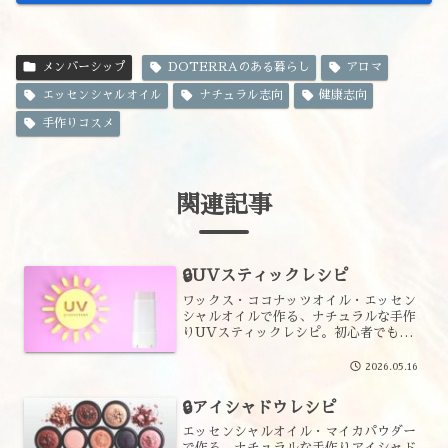
メンバーシップ
DOTERRAのある暮らし
アロマ
エッセンシャルオイル
ナチュラル志向
健康志向
手作りコスメ
関連記事
🔒UVスティックレシピ
ワックス・ココナッツオイル・エッセン
シャルオイルで作る、ナチュラルな手作
りUVスティックレシピ。初心者でも簡
単に作れる基本の作り方から、おすすめ
オイルまでご紹介します。
2026.05.16
🔒アイシャドウレシピ
エッセンシャルオイル・マイカパウダー
で作る、ナチュラルな手作りアイシャド