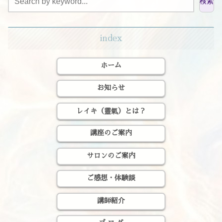
検索
index
ホーム
お知らせ
レイキ（靈氣）とは？
講座のご案内
サロンのご案内
ご感想・体験談
講師紹介