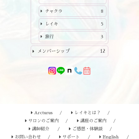
チャクラ
8
レイキ
5
旅行
3
メンバーシップ
12
Arcturus
レイキとは？
サロンのご案内
講座のご案内
講師紹介
ご感想・体験談
お問い合わせ
サポート
English