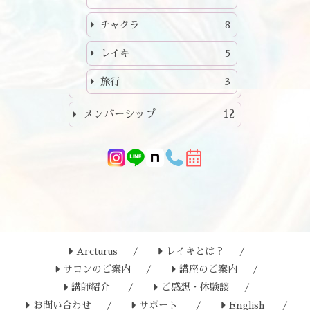
チャクラ
8
レイキ
5
旅行
3
メンバーシップ
12
Arcturus
レイキとは？
サロンのご案内
講座のご案内
講師紹介
ご感想・体験談
お問い合わせ
サポート
English