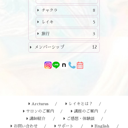
チャクラ
8
レイキ
5
旅行
3
メンバーシップ
12
Arcturus
レイキとは？
サロンのご案内
講座のご案内
講師紹介
ご感想・体験談
お問い合わせ
サポート
English