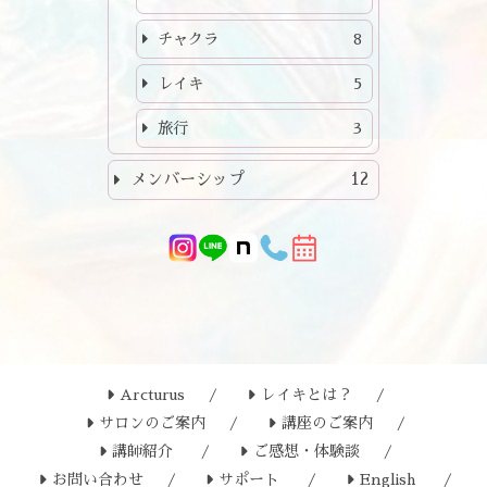
チャクラ
8
レイキ
5
旅行
3
メンバーシップ
12
Arcturus
レイキとは？
サロンのご案内
講座のご案内
講師紹介
ご感想・体験談
お問い合わせ
サポート
English