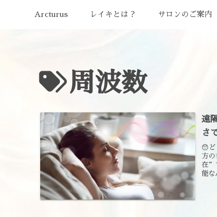
Arcturus
レイキとは？
サロンのご案内
周波数
遠
さ
😯
方の
在”
能な