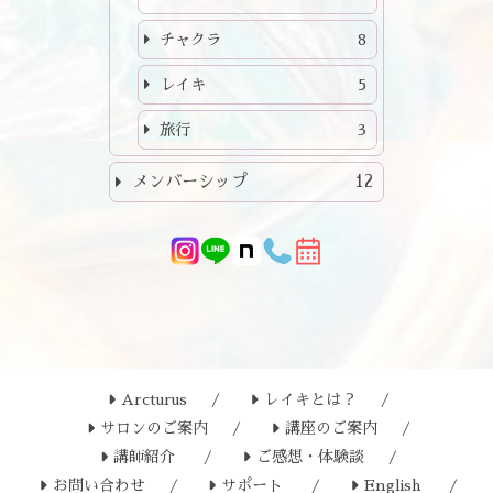
チャクラ
8
レイキ
5
旅行
3
メンバーシップ
12
Arcturus
レイキとは？
サロンのご案内
講座のご案内
講師紹介
ご感想・体験談
お問い合わせ
サポート
English