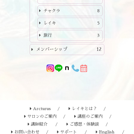
チャクラ
8
レイキ
5
旅行
3
メンバーシップ
12
Arcturus
レイキとは？
サロンのご案内
講座のご案内
講師紹介
ご感想・体験談
お問い合わせ
サポート
English