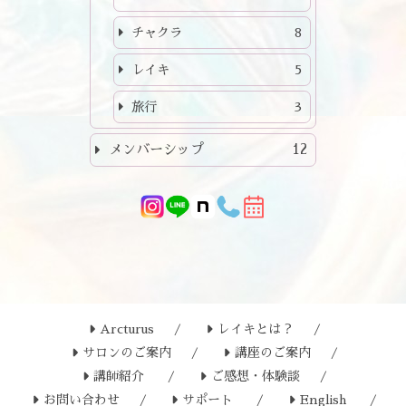
チャクラ
8
レイキ
5
旅行
3
メンバーシップ
12
Arcturus
レイキとは？
サロンのご案内
講座のご案内
講師紹介
ご感想・体験談
お問い合わせ
サポート
English