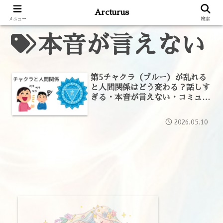
Arcturus
メニュー
検索
本音が言えない
第5チャクラ（ブルー）が乱れる
と人間関係はどう変わる？話しす
ぎる・本音が言えない・コミュニ
ケーションの悩みをレイキの視点
で解説
2026.05.10