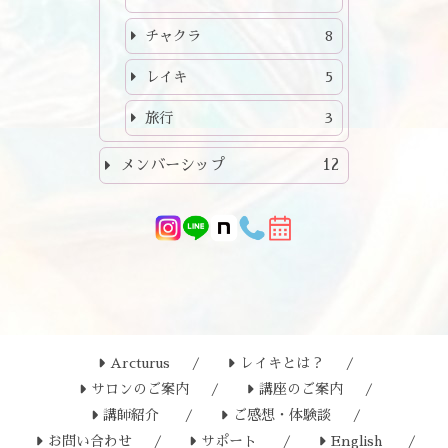
チャクラ
8
レイキ
5
旅行
3
メンバーシップ
12
Arcturus
レイキとは？
サロンのご案内
講座のご案内
講師紹介
ご感想・体験談
お問い合わせ
サポート
English