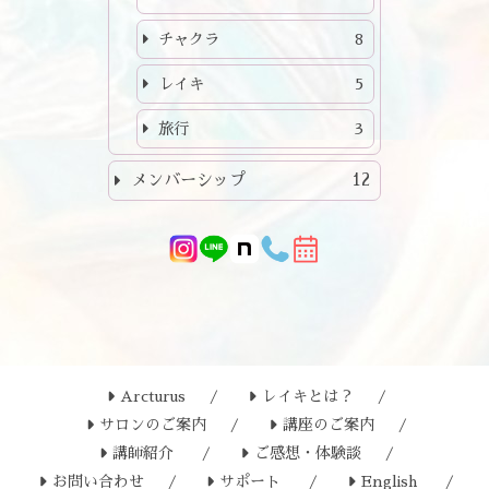
チャクラ
8
レイキ
5
旅行
3
メンバーシップ
12
Arcturus
レイキとは？
サロンのご案内
講座のご案内
講師紹介
ご感想・体験談
お問い合わせ
サポート
English