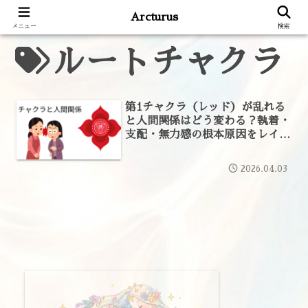
Arcturus
メニュー
検索
ルートチャクラ
第1チャクラ（レッド）が乱れる
と人間関係はどう変わる？執着・
支配・無力感の根本原因をレイキ
の視点で解説
2026.04.03