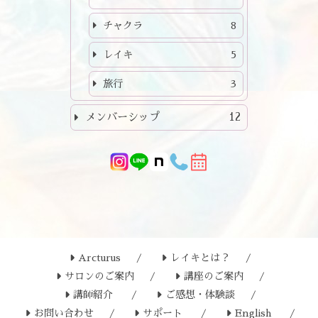
チャクラ
8
レイキ
5
旅行
3
メンバーシップ
12
Arcturus
レイキとは？
サロンのご案内
講座のご案内
講師紹介
ご感想・体験談
お問い合わせ
サポート
English