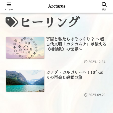
Arcturus
メニュー
検索
ヒーリング
宇宙と私たちはそっくり？ 〜超
古代文明「カタカムナ」が伝える
《相似象》の世界〜
2025.12.24
カナダ・カルガリーへ！10年ぶ
りの再会と感動の旅
2025.09.29