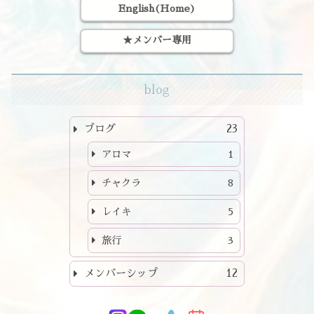
English(Home)
★メンバー専用
blog
ブログ
23
アロマ
1
チャクラ
8
レイキ
5
旅行
3
メンバーシップ
12