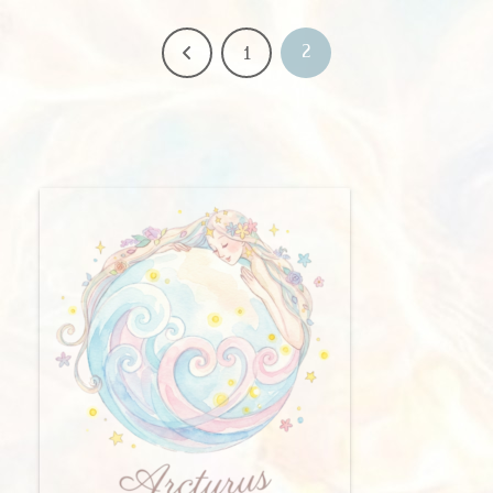
2
前
1
へ