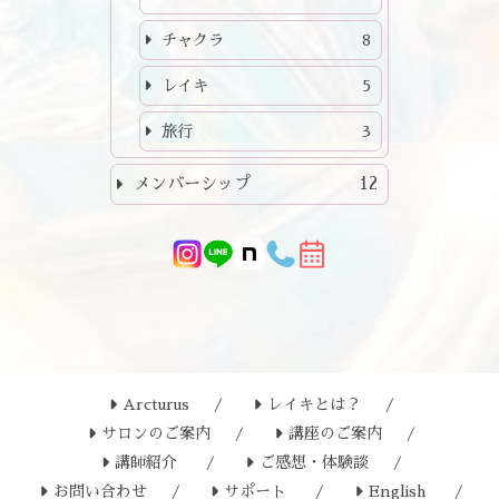
チャクラ
8
レイキ
5
旅行
3
メンバーシップ
12
Arcturus
レイキとは？
サロンのご案内
講座のご案内
講師紹介
ご感想・体験談
お問い合わせ
サポート
English