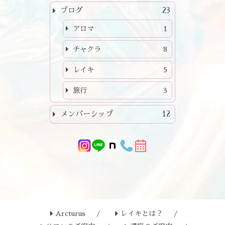
ブログ
23
アロマ
1
チャクラ
8
レイキ
5
旅行
3
メンバーシップ
12
Arcturus
レイキとは？