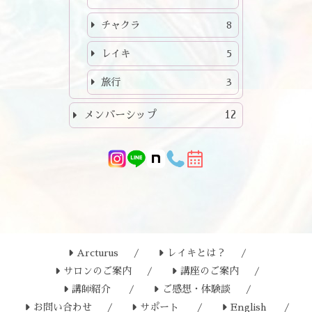
チャクラ
8
レイキ
5
旅行
3
メンバーシップ
12
Arcturus
レイキとは？
サロンのご案内
講座のご案内
講師紹介
ご感想・体験談
お問い合わせ
サポート
English