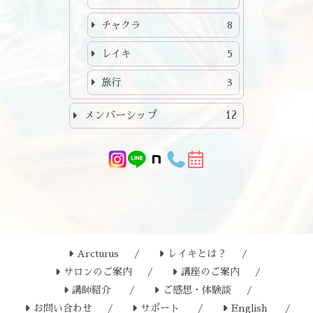
チャクラ
8
レイキ
5
旅行
3
メンバーシップ
12
Arcturus
レイキとは？
サロンのご案内
講座のご案内
講師紹介
ご感想・体験談
お問い合わせ
サポート
English